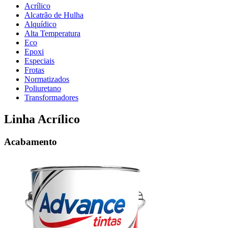
Acrílico
Alcatrão de Hulha
Alquídico
Alta Temperatura
Eco
Epoxi
Especiais
Frotas
Normatizados
Poliuretano
Transformadores
Linha Acrílico
Acabamento