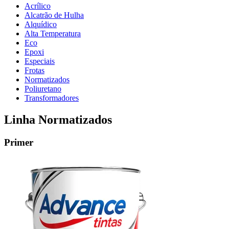
Acrílico
Alcatrão de Hulha
Alquídico
Alta Temperatura
Eco
Epoxi
Especiais
Frotas
Normatizados
Poliuretano
Transformadores
Linha Normatizados
Primer