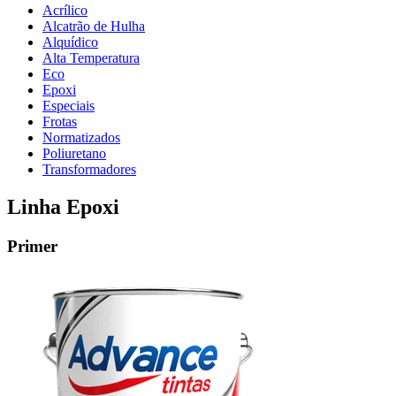
Acrílico
Alcatrão de Hulha
Alquídico
Alta Temperatura
Eco
Epoxi
Especiais
Frotas
Normatizados
Poliuretano
Transformadores
Linha Epoxi
Primer