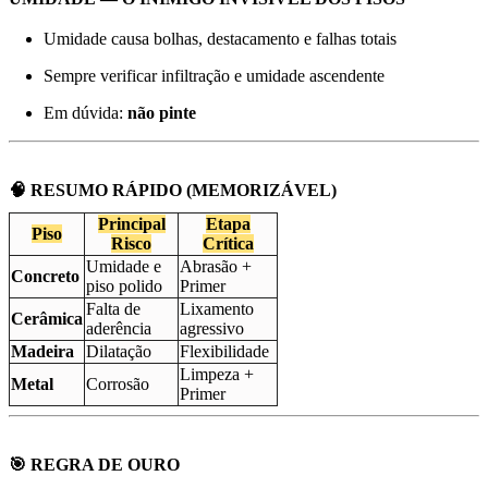
Umidade causa bolhas, destacamento e falhas totais
Sempre verificar infiltração e umidade ascendente
Em dúvida:
não pinte
🧠 RESUMO RÁPIDO (MEMORIZÁVEL)
Principal
Etapa
Piso
Risco
Crítica
Umidade e
Abrasão +
Concreto
piso polido
Primer
Falta de
Lixamento
Cerâmica
aderência
agressivo
Madeira
Dilatação
Flexibilidade
Limpeza +
Metal
Corrosão
Primer
🎯 REGRA DE OURO