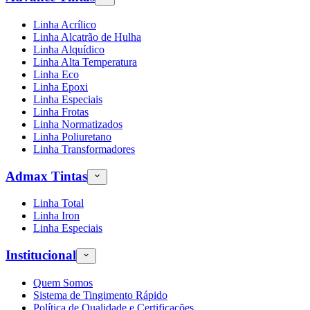
Linha Acrílico
Linha Alcatrão de Hulha
Linha Alquídico
Linha Alta Temperatura
Linha Eco
Linha Epoxi
Linha Especiais
Linha Frotas
Linha Normatizados
Linha Poliuretano
Linha Transformadores
Admax Tintas
Linha Total
Linha Iron
Linha Especiais
Institucional
Quem Somos
Sistema de Tingimento Rápido
Política de Qualidade e Certificações