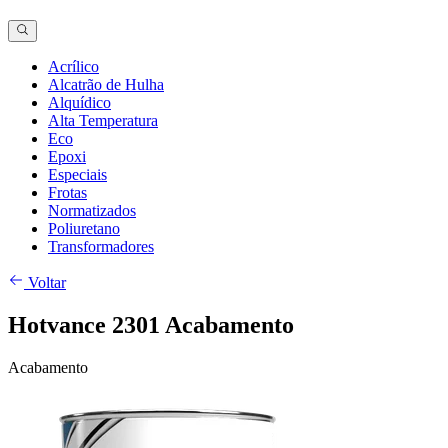
Acrílico
Alcatrão de Hulha
Alquídico
Alta Temperatura
Eco
Epoxi
Especiais
Frotas
Normatizados
Poliuretano
Transformadores
Voltar
Hotvance 2301 Acabamento
Acabamento