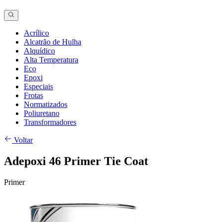
Acrílico
Alcatrão de Hulha
Alquídico
Alta Temperatura
Eco
Epoxi
Especiais
Frotas
Normatizados
Poliuretano
Transformadores
Voltar
Adepoxi 46 Primer Tie Coat
Primer