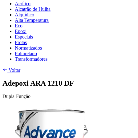
Acrílico
Alcatrão de Hulha
Alquídico
Alta Temperatura
Eco
Epoxi
Especiais
Frotas
Normatizados
Poliuretano
Transformadores
Voltar
Adepoxi ARA 1210 DF
Dupla-Função