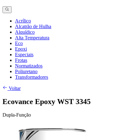
Acrílico
Alcatrão de Hulha
Alquídico
Alta Temperatura
Eco
Epoxi
Especiais
Frotas
Normatizados
Poliuretano
Transformadores
Voltar
Ecovance Epoxy WST 3345
Dupla-Função