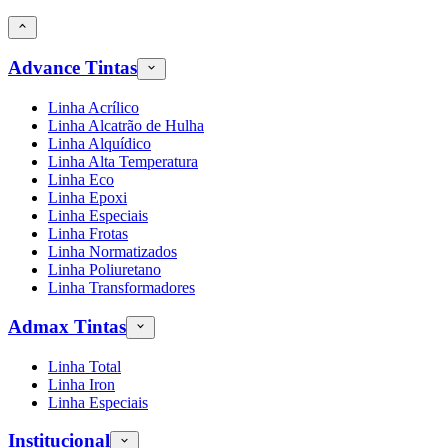
Advance Tintas
Linha Acrílico
Linha Alcatrão de Hulha
Linha Alquídico
Linha Alta Temperatura
Linha Eco
Linha Epoxi
Linha Especiais
Linha Frotas
Linha Normatizados
Linha Poliuretano
Linha Transformadores
Admax Tintas
Linha Total
Linha Iron
Linha Especiais
Institucional