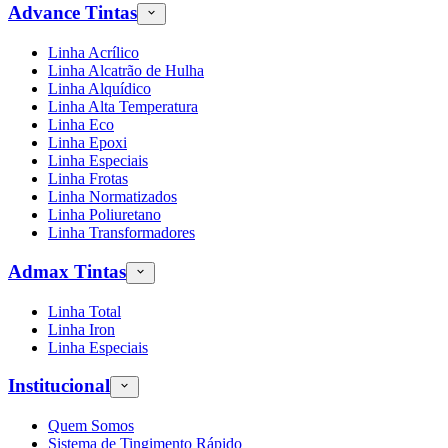
Advance Tintas
Linha Acrílico
Linha Alcatrão de Hulha
Linha Alquídico
Linha Alta Temperatura
Linha Eco
Linha Epoxi
Linha Especiais
Linha Frotas
Linha Normatizados
Linha Poliuretano
Linha Transformadores
Admax Tintas
Linha Total
Linha Iron
Linha Especiais
Institucional
Quem Somos
Sistema de Tingimento Rápido