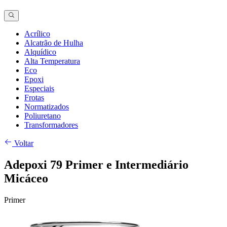
Acrílico
Alcatrão de Hulha
Alquídico
Alta Temperatura
Eco
Epoxi
Especiais
Frotas
Normatizados
Poliuretano
Transformadores
Voltar
Adepoxi 79 Primer e Intermediário
Micáceo
Primer