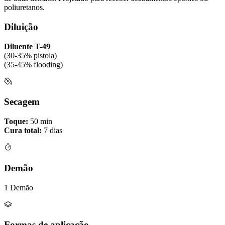
poliuretanos.
Diluição
Diluente T-49
(30-35% pistola)
(35-45% flooding)
Secagem
Toque:
50 min
Cura total:
7 dias
Demão
1 Demão
Formas de aplicação